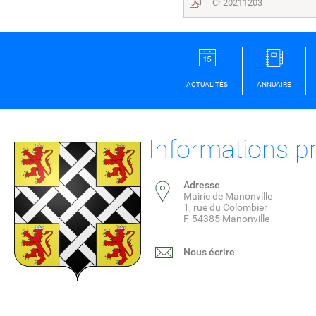
Cr 20211203
ACTUALITÉS
ANNUAIRE
Informations p
Adresse
Mairie de Manonville
1, rue du Colombier
F-54385 Manonville
Nous écrire